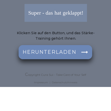
Super - das hat geklappt!
Klicken Sie auf den Button, und das Stärke-
Training gehört Ihnen.
HERUNTERLADEN
C
opyright
Cura Sui - Take Care of Your Self
Impressum
|
Datenschutzhinweis